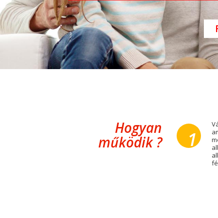
Hogyan
Vá
1
am
működik ?
me
al
al
fé