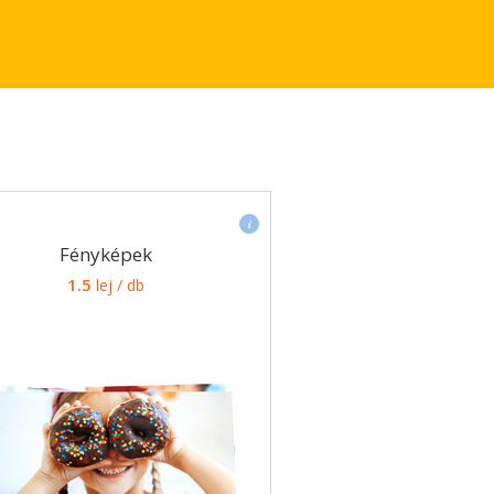
Színes
egyéni
Fényképek
fotók,
1.5
lej / db
fényes
vagy
krétázott
lapon,
különböző
méretekben.