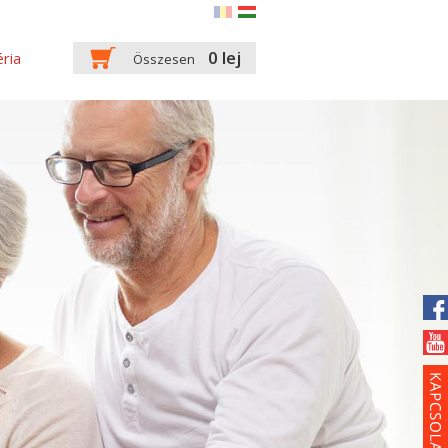
0 lej
ria
Összesen