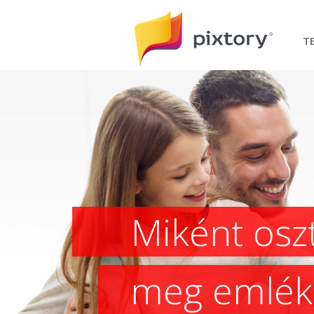
T
Miként osz
Facebook
Youtube
Kapcsolódjon
meg emlék