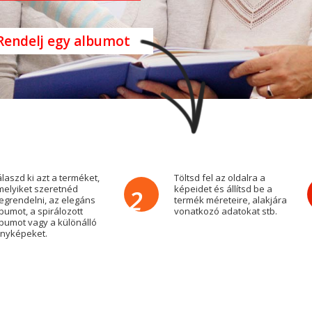
Rendelj egy albumot
laszd ki azt a terméket,
Töltsd fel az oldalra a
elyiket szeretnéd
képeidet és állítsd be a
2
grendelni, az elegáns
termék méreteire, alakjára
bumot, a spirálozott
vonatkozó adatokat stb.
bumot vagy a különálló
nyképeket.