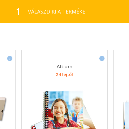
1
VÁLASZD KI A TERMÉKET
Kiegészítőként
Színes
az
nyomtatott
Album
albumod
fotók,
24 lejtől
mellé
fényes
választhatod
vagy
a
krétázott
puha
lapon
tokot
különböző
vagy
méretekben,
a
spirálozva.
kemény
szerkezetű
dobozt.