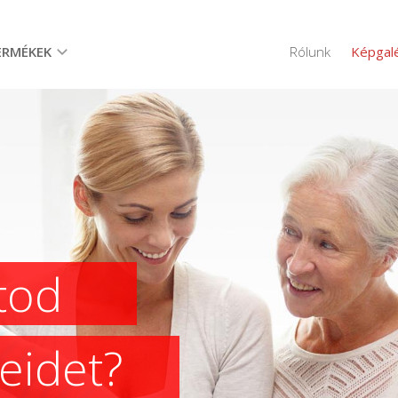
ERMÉKEK
Rólunk
Képgalé
tod
eidet?